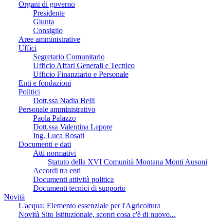
Organi di governo
Presidente
Giunta
Consiglio
Aree amministrative
Uffici
Segretario Comunitario
Ufficio Affari Generali e Tecnico
Ufficio Finanziario e Personale
Enti e fondazioni
Politici
Dott.ssa Nadia Belli
Personale amministrativo
Paola Palazzo
Dott.ssa Valentina Lepore
Ing. Luca Rosati
Documenti e dati
Atti normativi
Statuto della XVI Comunità Montana Monti Ausoni
Accordi tra enti
Documenti attività politica
Documenti tecnici di supporto
Novità
L'acqua: Elemento essenziale per l'Agricoltura
Novità Sito Istituzionale, scopri cosa c'è di nuovo...