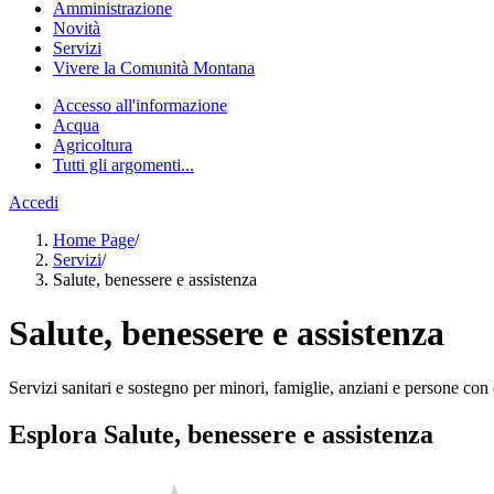
Amministrazione
Novità
Servizi
Vivere la Comunità Montana
Accesso all'informazione
Acqua
Agricoltura
Tutti gli argomenti...
Accedi
Home Page
/
Servizi
/
Salute, benessere e assistenza
Salute, benessere e assistenza
Servizi sanitari e sostegno per minori, famiglie, anziani e persone con d
Esplora Salute, benessere e assistenza