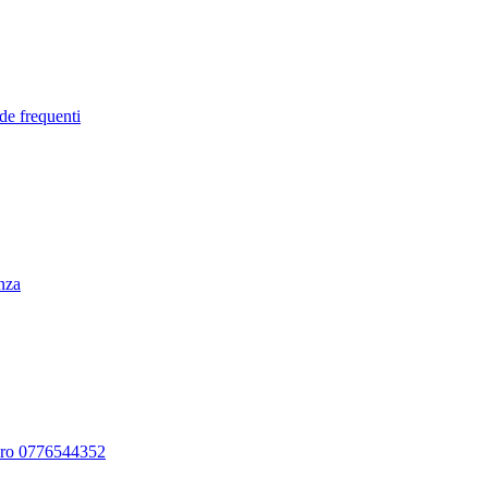
de frequenti
enza
ero 0776544352