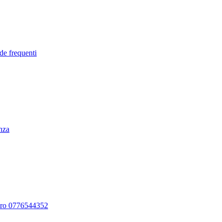
de frequenti
enza
ero 0776544352